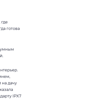
 где
гда готова
ь умным
й.
интерьер.
инем,
 на дачу
сказала
дарту IPX7