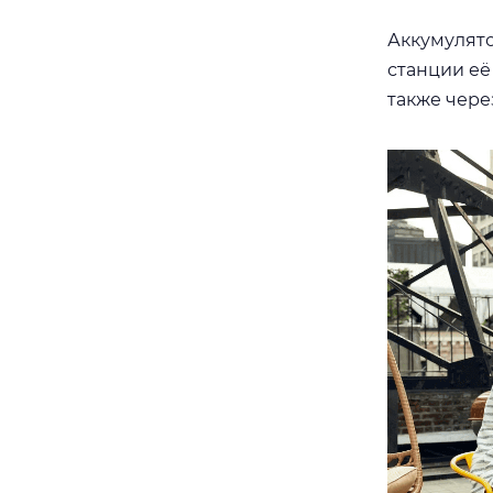
Аккумулято
станции её
также через