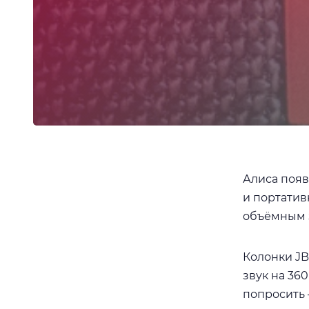
vLOG
Алиса появ
и портатив
объёмным 
Колонки J
звук на 36
попросить 