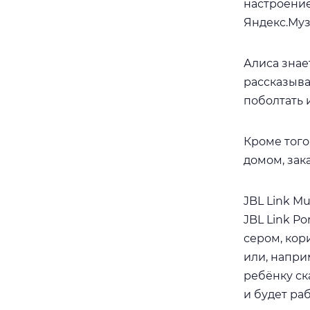
настроение
Яндекс.Муз
Алиса знает
рассказыва
поболтать и
Кроме того
домом, зак
JBL Link M
JBL Link P
сером, кор
или, напри
ребёнку ск
и будет ра