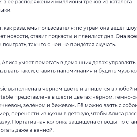
: в её распоряжении миллионы треков из каталога
ыки.
, как развлечь пользователя: по утрам она ведёт шоу,
ет новости, ставит подкасты и плейлист дня. Она все
 поиграть, так что с ней не придётся скучать.
, Алиса умеет помогать в домашних делах: управлят
азывать такси, ставить напоминания и будить музыко
usic выполнена в чёрном цвете и впишется в любой 
ortable представлена в шести цветах: чёрном, тёмно-с
ичневом, зелёном и бежевом. Её можно взять с собой
мер, перенести из кухни в детскую, чтобы Алиса рас
азку. Портативная колонка защищена от воды по стан
ботать даже в ванной.