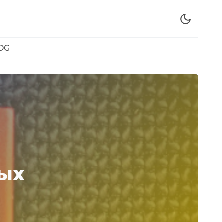
OG
ных