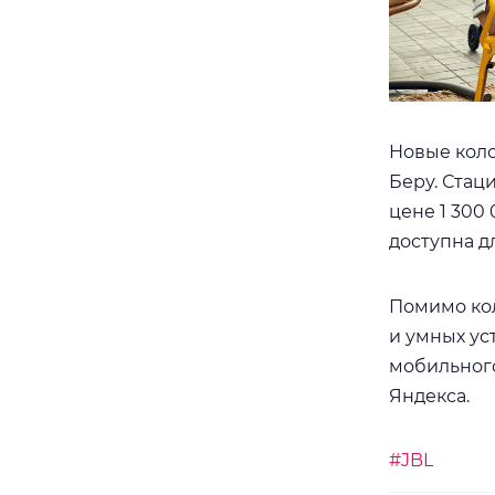
Новые коло
Беру. Стац
цене 1 300
доступна д
Помимо кол
и умных ус
мобильного
Яндекса.
#JBL