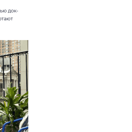
ью док-
отают