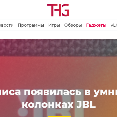
овости
Программы
Игры
Обзоры
Гаджеты
vL
иса появилась в ум
колонках JBL