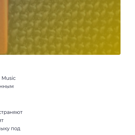
 Music
енным
страняют
ит
зыку под