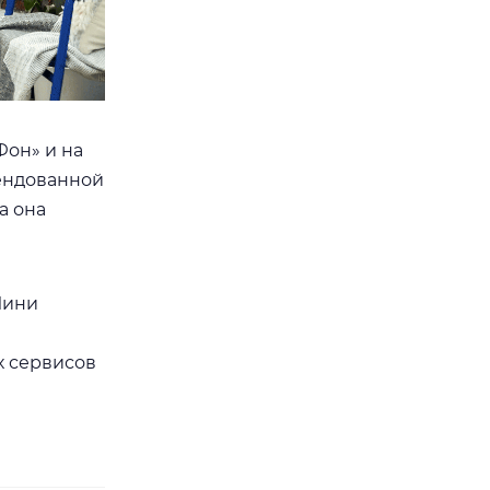
Фон» и на
мендованной
а она
Мини
х сервисов